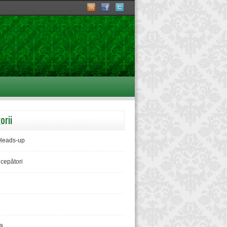
orii
Heads-up
ncepători
a