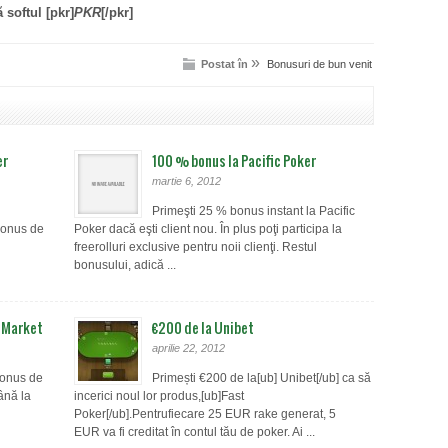
softul [pkr]
PKR
[/pkr]
»
Postat în
Bonusuri de bun venit
er
100 % bonus la Pacific Poker
martie 6, 2012
Primeşti 25 % bonus instant la Pacific
bonus de
Poker dacă eşti client nou. În plus poţi participa la
freerolluri exclusive pentru noii clienţi. Restul
bonusului, adică ...
 Market
€200 de la Unibet
aprilie 22, 2012
bonus de
Primești €200 de la[ub] Unibet[/ub] ca să
ână la
incerici noul lor produs,[ub]Fast
Poker[/ub].Pentrufiecare 25 EUR rake generat, 5
EUR va fi creditat în contul tău de poker. Ai ...