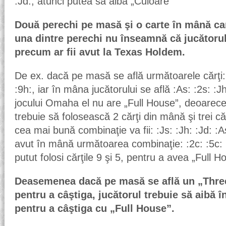
:Jd:, atunci putea să aibă „Culoare”
Două perechi pe masă şi o carte în mână car
una dintre perechi nu înseamnă că jucătorul
precum ar fii avut la Texas Holdem.
De ex. dacă pe masă se află următoarele cărţi: :
:9h:, iar în mâna jucătorului se află :As: :2s: :J
jocului Omaha el nu are „Full House”, deoarece 
trebuie să folosească 2 cărţi din mână şi trei că
cea mai bună combinaţie va fii: :Js: :Jh: :Jd: :As
avut în mână următoarea combinaţie: :2c: :5c: :9
putut folosi cărţile 9 şi 5, pentru a avea „Full H
Deasemenea dacă pe masă se află un „Three 
pentru a câştiga, jucătorul trebuie să aibă 
pentru a câştiga cu „Full House”.