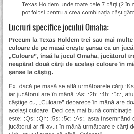
Texas Holdem unde toate cele 7 cărţi (2 în
pot folosi pentru a crea combinaţia câştigăt
Lucruri specifice jocului Omaha:
Precum la Texas Holdem trei sau mai multe 
culoare de pe masă creşte şansa ca un jucă
„Culoare”, însă la jocul Omaha, jucătorul tr
neapărat două cărţi de acelaşi culoare în m
şanse la câştig.
Ex. dacă pe masă se află următoarele cărţi :Ks:
iar jucătorul are în mână :As: :2h: :4h: :5c:, at
câştige cu, „Culoare” deoarece în mână are doa
acelaşi culoare. Deci cea mai bună combinaţie
este: :Qs: :Qh: :5s: :5c: :As:, asta însemnând
jucătorul ar fii avut în mână următoarele cărţi de