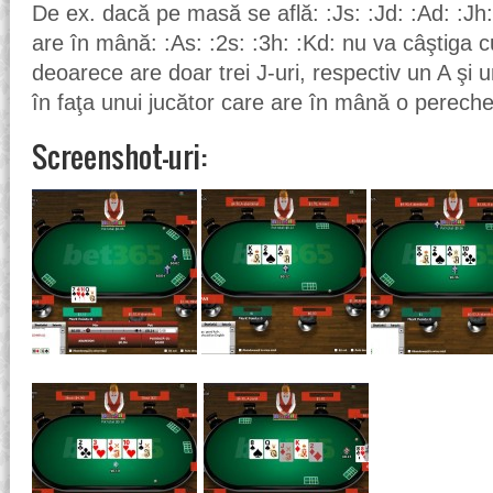
De ex. dacă pe masă se află: :Js: :Jd: :Ad: :Jh:
are în mână: :As: :2s: :3h: :Kd: nu va câştiga c
deoarece are doar trei J-uri, respectiv un A şi u
în faţa unui jucător care are în mână o pereche
Screenshot-uri: