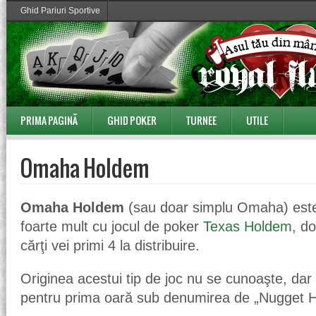
Ghid Pariuri Sportive
PRIMA PAGINĂ
GHID POKER
TURNEE
UTILE
Omaha Holdem
Omaha Holdem
(sau doar simplu Omaha) est
foarte mult cu jocul de poker
Texas Holdem
, do
cărţi vei primi 4 la distribuire.
Originea acestui tip de joc nu se cunoaşte, dar 
pentru prima oară sub denumirea de „Nugget H