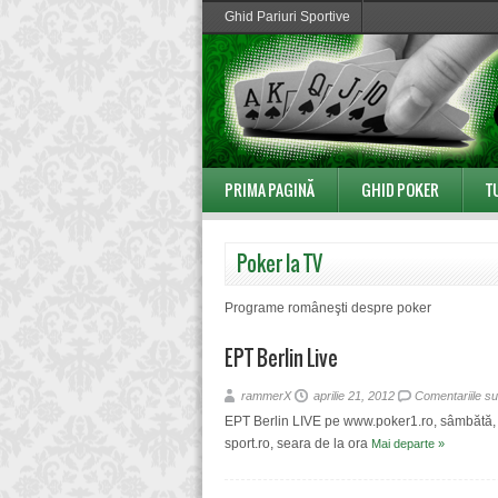
Ghid Pariuri Sportive
PRIMA PAGINĂ
GHID POKER
T
Poker la TV
Programe româneşti despre poker
EPT Berlin Live
rammerX
aprilie 21, 2012
Comentariile su
EPT Berlin LIVE pe www.poker1.ro, sâmbătă, de
sport.ro, seara de la ora
Mai departe »