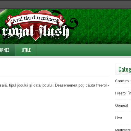
URNEE
UTILE
Categ
Concurs 
ă sală, tipul jocului şi data jocului. Deasemenea poţi căuta freeroll-
Freeroll Î
General
Live
Multimedi