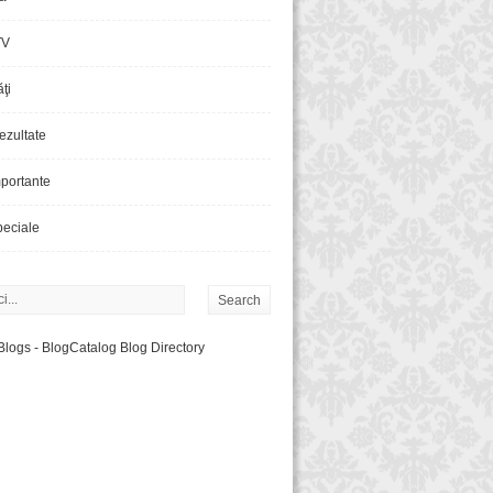
TV
ăţi
rezultate
portante
eciale