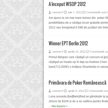
A început WSOP 2012
rammerX
iulie 7, 2012
Comentariile sunt 
Am ajuns la cel mai mare turneu din poker WS
posibilitatea de a câstiga locuri gratuite p
2012 sau înregistrat 6.598 de jucători din într
Winner EPT Berlin 2012
rammerX
aprilie 22, 2012
Comentariile su
Primul Belgian care câștigă un concurs la [ps
câștigat un heads up în fața lui Andrew Chen ,
bani(712,000€) o brățara Shamballa in valoar
Primăvara de Poker Românească
rammerX
aprilie 9, 2012
Comentariile sun
Luna aceasta [bw]Bwin[/bw] se gândește la juc
zilnice de $100 și de a se califica pentru fin
...
Mai departe »