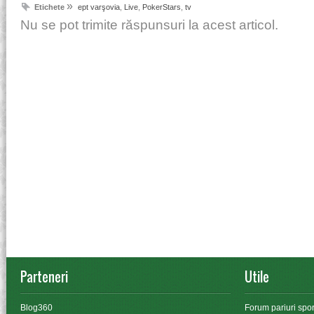
»
Etichete
ept varşovia
,
Live
,
PokerStars
,
tv
Nu se pot trimite răspunsuri la acest articol.
Parteneri
Utile
Blog360
Forum pariuri spor