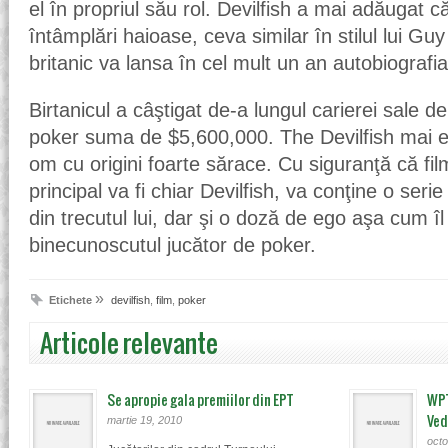
el în propriul său rol. Devilfish a mai adăugat c
întâmplări haioase, ceva similar în stilul lui Guy
britanic va lansa în cel mult un an autobiografia 
Birtanicul a câştigat de-a lungul carierei sale de
poker suma de $5,600,000. The Devilfish mai 
om cu origini foarte sărace. Cu siguranţă că fil
principal va fi chiar Devilfish, va conţine o seri
din trecutul lui, dar şi o doză de ego aşa cum 
binecunoscutul jucător de poker.
»
Etichete
devilfish
,
film
,
poker
Articole relevante
Se apropie gala premiilor din EPT
WPT
Ved
martie 19, 2010
octo