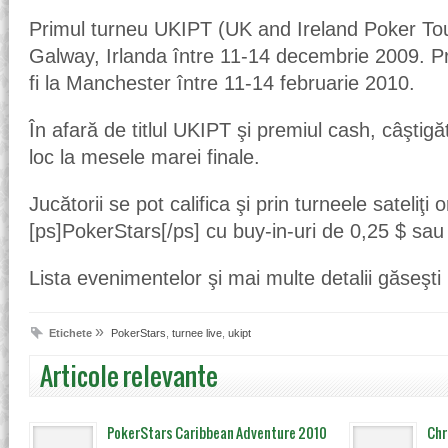
Primul turneu UKIPT (UK and Ireland Poker Tou
Galway, Irlanda între 11-14 decembrie 2009. P
fi la Manchester între 11-14 februarie 2010.
În afară de titlul UKIPT şi premiul cash, câştigă
loc la mesele marei finale.
Jucătorii se pot califica şi prin turneele sateliţi o
[ps]PokerStars[/ps] cu buy-in-uri de 0,25 $ sa
Lista evenimentelor şi mai multe detalii găseşti
»
Etichete
PokerStars
,
turnee live
,
ukipt
Articole relevante
PokerStars Caribbean Adventure 2010
Chr