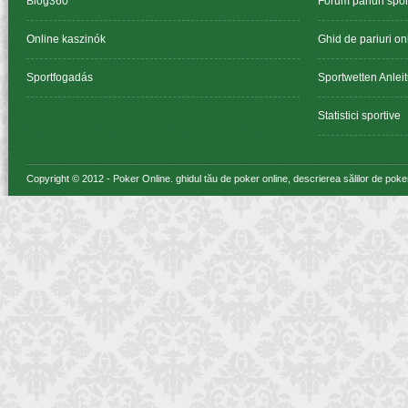
Blog360
Forum pariuri spor
Online kaszinók
Ghid de pariuri on
Sportfogadás
Sportwetten Anlei
Statistici sportive
Copyright © 2012 -
Poker Online
. ghidul tău de poker online, descrierea sălilor de poke