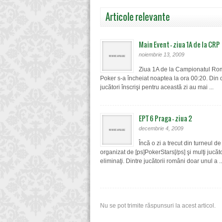
Articole relevante
Main Event – ziua 1A de la CRP
noiembrie 13, 2009
Ziua 1A de la Campionatul Ro
Poker s-a încheiat noaptea la ora 00:20. Din 
jucători înscrişi pentru această zi au mai ...
EPT 6 Praga – ziua 2
decembrie 4, 2009
Încă o zi a trecut din turneul d
organizat de [ps]PokerStars[/ps] şi mulţi jucăto
eliminaţi. Dintre jucătorii români doar unul a ..
Nu se pot trimite răspunsuri la acest articol.