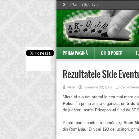
Ghid Pariuri Sportive
PRIMA PAGINĂ
GHID POKER
T
Rezultatele Side Event
Milan
noiembrie 12, 2009
Comentariile
Miercuri s-a dat startul la cea mai mare c
Poker
. În prima zi s-a organizat un
Side 
de jucători, astfel Prizepool-ul fiind de 5
Printre participanţi s-a numărat şi
Alain M
din România. Din cei 193 de jucători, primi