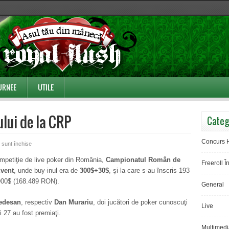
URNEE
UTILE
ului de la CRP
Categ
Concurs 
pentru
 sunt închise
Rezultatele
ompetiţie de live poker din România,
Campionatul Român de
Freeroll Î
Side
Event
, unde buy-inul era de
300$+30$
, şi la care s-au înscris 193
Eventului
7.900$ (168.489 RON).
General
de
la
edesan
, respectiv
Dan Murariu
, doi jucători de poker cunoscuţi
Live
CRP
 27 au fost premiaţi.
Multimedi