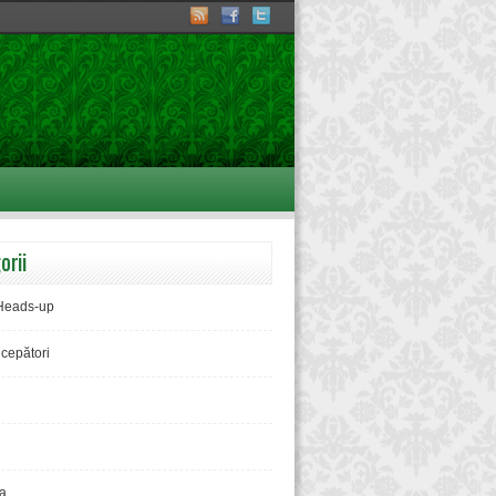
orii
Heads-up
ncepători
a