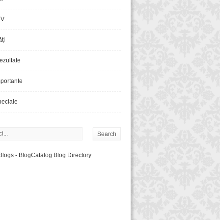
TV
ăţi
rezultate
portante
eciale