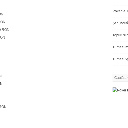
Poker la 
ON
 RON
Ştiri, nout
20 RON
Topuri şi 
RON
Turnee im
Turnee Sp
N
ON
 RON