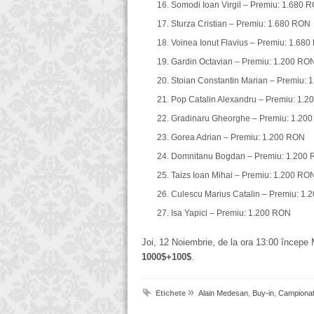
Somodi Ioan Virgil – Premiu: 1.680 
Sturza Cristian – Premiu: 1.680 RON
Voinea Ionut Flavius – Premiu: 1.68
Gardin Octavian – Premiu: 1.200 RO
Stoian Constantin Marian – Premiu:
Pop Catalin Alexandru – Premiu: 1.
Gradinaru Gheorghe – Premiu: 1.20
Gorea Adrian – Premiu: 1.200 RON
Domnitanu Bogdan – Premiu: 1.200
Taizs Ioan Mihai – Premiu: 1.200 RO
Culescu Marius Catalin – Premiu: 1
Isa Yapici – Premiu: 1.200 RON
Joi, 12 Noiembrie, de la ora 13:00 începe 
1000$+100$
.
»
Etichete
Alain Medesan
,
Buy-in
,
Campionat