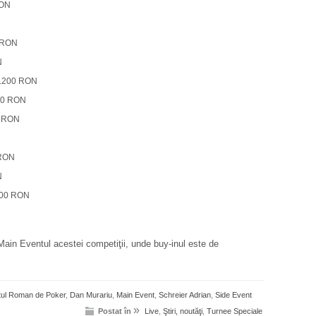
RON
0 RON
N
 1.200 RON
200 RON
0 RON
 RON
N
.200 RON
Main Eventul acestei competiţii, unde buy-inul este de
ul Roman de Poker
,
Dan Murariu
,
Main Event
,
Schreier Adrian
,
Side Event
»
Postat în
Live
,
Ştiri, noutăţi
,
Turnee Speciale