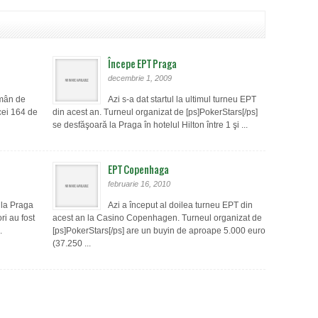
Începe EPT Praga
decembrie 1, 2009
mân de
Azi s-a dat startul la ultimul turneu EPT
cei 164 de
din acest an. Turneul organizat de [ps]PokerStars[/ps]
se desfăşoară la Praga în hotelul Hilton între 1 şi ...
EPT Copenhaga
februarie 16, 2010
e la Praga
Azi a început al doilea turneu EPT din
ri au fost
acest an la Casino Copenhagen. Turneul organizat de
.
[ps]PokerStars[/ps] are un buyin de aproape 5.000 euro
(37.250 ...