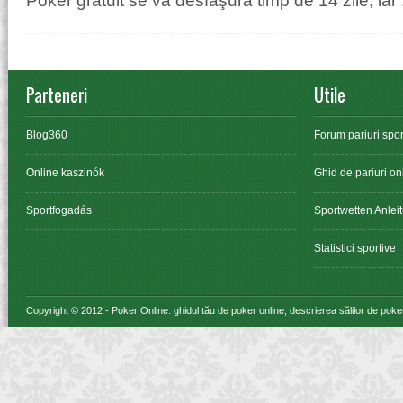
Poker gratuit se va desfăşura timp de 14 zile, iar 
Parteneri
Utile
Blog360
Forum pariuri spor
Online kaszinók
Ghid de pariuri on
Sportfogadás
Sportwetten Anlei
Statistici sportive
Copyright © 2012 -
Poker Online
. ghidul tău de poker online, descrierea sălilor de poke