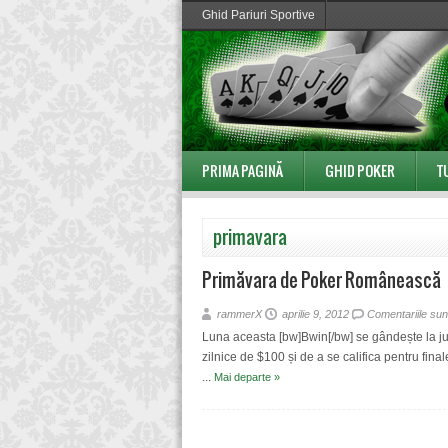
Ghid Pariuri Sportive
PRIMA PAGINĂ
GHID POKER
T
primavara
Primăvara de Poker Românească
rammerX
aprilie 9, 2012
Comentariile sun
Luna aceasta [bw]Bwin[/bw] se gândește la juc
zilnice de $100 și de a se califica pentru fin
...
Mai departe »