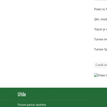
Poker la 
Ştiri, nout
Topuri şi 
Turnee im
Turnee Sp
Utile
Forum pariuri sportive