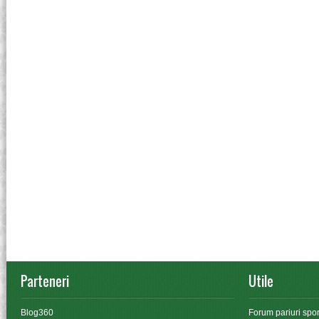
Parteneri
Utile
Blog360
Forum pariuri spor