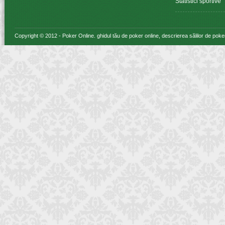
Statistici sportive
Copyright © 2012 -
Poker Online
. ghidul tău de poker online, descrierea sălilor de poke