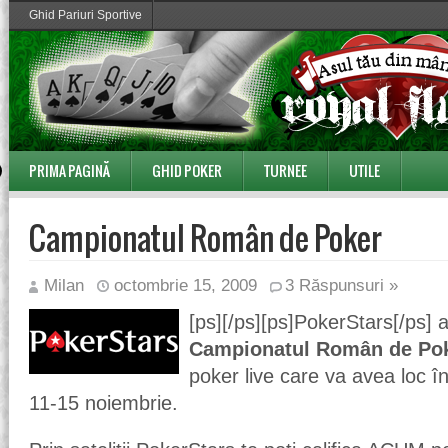
Ghid Pariuri Sportive
PRIMA PAGINĂ
GHID POKER
TURNEE
UTILE
Campionatul Român de Poker
Milan
octombrie 15, 2009
3 Răspunsuri »
[ps]
[/ps][ps]PokerStars[/ps] 
Campionatul Român de Po
poker live care va avea loc î
11-15 noiembrie.