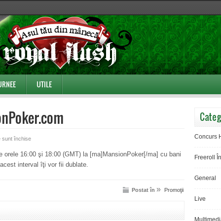
URNEE
UTILE
onPoker.com
Categ
Concurs 
pentru
 sunt închise
Happy
re orele 16:00 şi 18:00 (GMT) la [ma]MansionPoker[/ma] cu bani
Freeroll Î
Hours
est interval îţi vor fii dublate.
la
General
MansionPoker.com
»
Postat în
Promoţii
Live
Multimedi