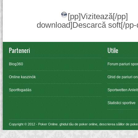
[pp]Vizitează[/pp]
download]Descarcă soft[/pp
Parteneri
Utile
Blog360
Forum pariuri spor
Online kaszinók
Ghid de pariuri on
Sportfogadás
Sportwetten Anlei
Statistici sportive
Copyright © 2012 -
Poker Online
. ghidul tău de poker online, descrierea sălilor de poke