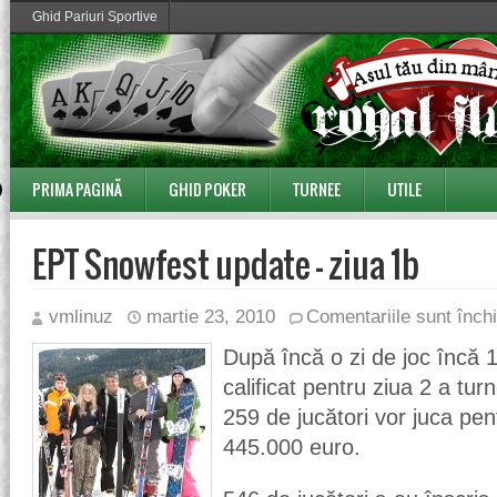
Ghid Pariuri Sportive
PRIMA PAGINĂ
GHID POKER
TURNEE
UTILE
EPT Snowfest update – ziua 1b
vmlinuz
martie 23, 2010
Comentariile sunt înch
După încă o zi de joc încă 1
calificat pentru ziua 2 a turn
259 de jucători vor juca pe
445.000 euro.