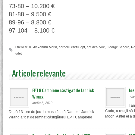
73-80 – 10.200 €
81-88 – 9.500 €
89-96 – 8.800 €
97-104 – 8.100 €
»
Etichete
Alexandru Marin
,
corneliu cretu
,
ept
,
ept deauville
,
George Secară
,
Ro
judet
Articole relevante
EPT 8 Campione câștigat de Jannick
Joe
Wrang
noie
aprilie 3, 2012
Tân
Cada, a reuşit să-
După 13 ore de joc la masa finală Danezul Jannick
Moon. Astfel el a d
Wrang a fost desemnat câștigătorul EPT Campione