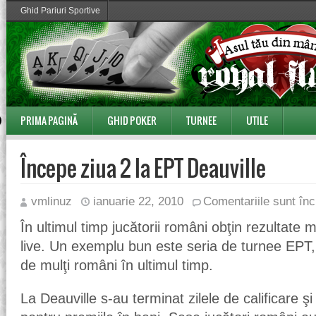
Ghid Pariuri Sportive
PRIMA PAGINĂ
GHID POKER
TURNEE
UTILE
Începe ziua 2 la EPT Deauville
vmlinuz
ianuarie 22, 2010
Comentariile sunt înc
În ultimul timp jucătorii români obţin rezultate 
live. Un exemplu bun este seria de turnee EPT,
de mulţi români în ultimul timp.
La Deauville s-au terminat zilele de calificare ş