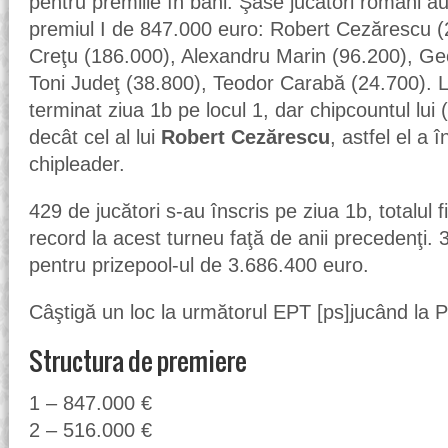
pentru premiile în bani. Şase jucători români au
premiul I de 847.000 euro: Robert Cezărescu (
Creţu (186.000), Alexandru Marin (96.200), Ge
Toni Judeţ (38.800), Teodor Carabă (24.700).
terminat ziua 1b pe locul 1, dar chipcountul lui
decât cel al lui
Robert Cezărescu
, astfel el a 
chipleader.
429 de jucători s-au înscris pe ziua 1b, totalul
record la acest turneu faţă de anii precedenţi. 
pentru prizepool-ul de 3.686.400 euro.
Câştigă un loc la următorul EPT [ps]jucând la 
Structura de premiere
1 – 847.000 €
2 – 516.000 €