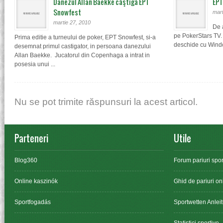
Danezul Allan Baekke câştigă EPT
EPT
Snowfest
mart
martie 27, 2010
De a
pe PokerStars TV. L
Prima editie a turneului de poker, EPT Snowfest, si-a
deschide cu Windo
desemnat primul castigator, in persoana danezului
Allan Baekke. Jucatorul din Copenhaga a intrat in
posesia unui ...
Nu se pot trimite răspunsuri la acest articol.
Parteneri
Utile
Blog360
Forum pariuri spor
Online kaszinók
Ghid de pariuri on
Sportfogadás
Sportwetten Anlei