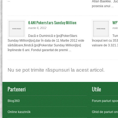
...
Allan Baekke. Juc
posesia unui ...
6 ANI Pokerstars Sunday Million
WPT
martie 6, 2012
noie
Dacă e Duminică e [ps]PokerStars
Tur
Sunday Million[/ps],dar în data de 11 Martie 2012 este
început ieri cu 353 
sărbătoare,fiindcă [ps]Pokerstar Sunday Million[/ps]
valoare de 3.321.3
înplineste 6 ani. Fondul garantat de premii ...
Nu se pot trimite răspunsuri la acest articol.
Parteneri
Utile
Blog360
Forum pariuri spor
Online kaszinók
Ghid de pariuri on