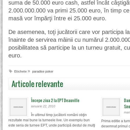
suma de 50.000 euro cash, astfel încât câştigă
2.000.000.000 va primi 25.000 euro, în timp ce r
masă vor împărţi între ei 25.000 euro.
De asemenea, toţi jucătorii care vor participa l
înainte de servirea mâinii cu numărul 2.000.00
posibilitatea să participe la un turneu gratuit, 
euro.
»
Etichete
paradise poker
Articole relevante
Începe ziua 2 la EPT Deauville
Dan
Sno
ianuarie 22, 2010
mart
În ultimul timp jucătorii români obţin
rezultate mai bune la turneele live. Un exemplu bun
Prima editie a tur
este seria de turnee EPT, unde participă destul de mulţi
desemnat primul c