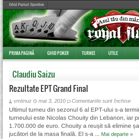
Ghid Pariuri Sportive
PRIMA PAGINĂ
GHID POKER
TURNEE
UTILE
Claudiu Saizu
Rezultate EPT Grand Final
pentr
vmlinuz
mai 3, 2010
Comentariile sunt închise
Rezul
Ultimul turneu din sezonul 6 al EPT-ului s-a termi
EPT
turneului este Nicolas Chouity din Lebanon, iar pr
Gran
1.700.000 de euro. Chouity a reușit să elimine șas
Final
jucători de la masa finală. El s-a ...
Mai departe »