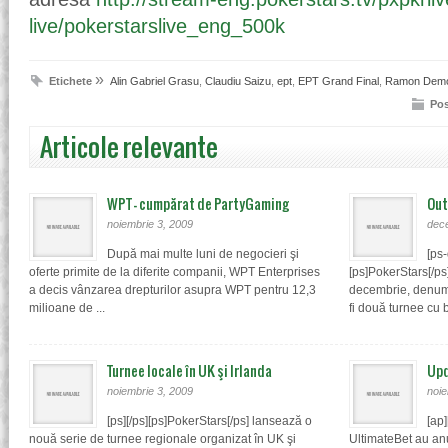
live/pokerstarslive_eng_500k
»
Etichete
Alin Gabriel Grasu
,
Claudiu Saizu
,
ept
,
EPT Grand Final
,
Ramon Demo
Pos
Articole relevante
WPT – cumpărat de PartyGaming
Out
noiembrie 3, 2009
dec
După mai multe luni de negocieri şi
[ps
oferte primite de la diferite companii, WPT Enterprises
[ps]PokerStars[/ps
a decis vânzarea drepturilor asupra WPT pentru 12,3
decembrie, denumit 
milioane de ...
fi două turnee cu b
Turnee locale în UK şi Irlanda
Upd
noiembrie 3, 2009
noie
[ps][/ps][ps]PokerStars[/ps] lansează o
[ap]
nouă serie de turnee regionale organizat în UK şi
UltimateBet au an