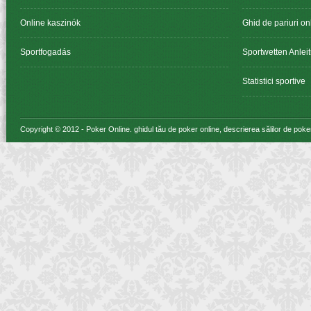
Online kaszinók
Ghid de pariuri on
Sportfogadás
Sportwetten Anlei
Statistici sportive
Copyright © 2012 -
Poker Online
. ghidul tău de poker online, descrierea sălilor de poke