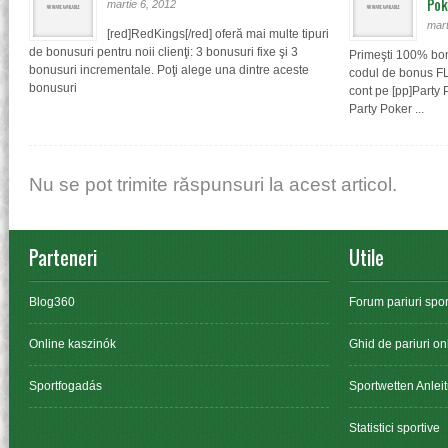
Pok
martie 6, 2012
mart
[red]RedKings[/red] oferă mai multe tipuri
de bonusuri pentru noii clienţi: 3 bonusuri fixe şi 3
Primeşti 100% bon
bonusuri incrementale. Poţi alege una dintre aceste
codul de bonus F
bonusuri
cont pe [pp]Party 
Party Poker ...
Nu se pot trimite răspunsuri la acest articol.
Parteneri
Utile
Blog360
Forum pariuri spor
Online kaszinók
Ghid de pariuri on
Sportfogadás
Sportwetten Anlei
Statistici sportive