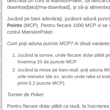
deschidă un cont la MansionPoker, să descarce
download]aici[/ma-download], şi să-şi alimentez
Jucând pe bani adevăraţi, jucătorii adună punc
Points
(MCP). Pentru fiecare 1000 MCP vi se v
contul MansionPoker.
Cum poţi aduna puncte MCP? Ai două variante
Jucând la turnee, unde fiecare dolar plătit pe
însemna 20 de puncte MCP
Jucând la mese pe bani reali, poţi aduna MC
urile meselor (de ex. acolo unde rake-ul este
primi 0.2 puncte MCP)
Turnee de Poker:
Pentru fiecare dolar plătit ca taxă, la înscrierea