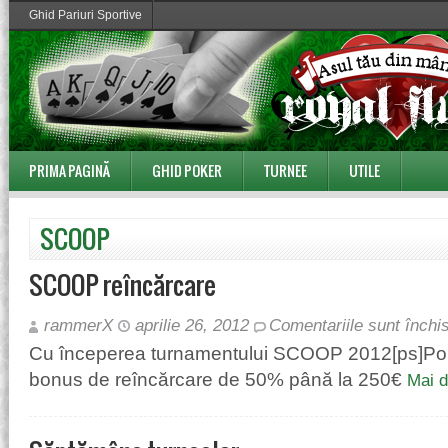
Ghid Pariuri Sportive
PRIMA PAGINĂ
GHID POKER
TURNEE
UTILE
SCOOP
SCOOP reîncărcare
rammerX
aprilie 26, 2012
Comentariile sunt închi
Cu începerea turnamentului SCOOP 2012[ps]Poker
bonus de reîncărcare de 50% până la 250€
Mai d