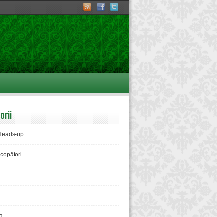
orii
Heads-up
ncepători
a