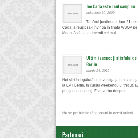
Joe Cada este noul campion
noiembrie 10, 2009
Tânărul jucător de doar 21 de 
Cada, a reuşit să-l învingă în finala WSOP pe
Moon. Astfel el a devenit cel mai ...
Ultimii suspecţi al jafului de 
Berlin
martie 24, 2010
Noi ştiri în legătură cu investigaţia din cazul j
la EPT Berlin. În cursul weekendului trecut, au
prinşi noi suspecţi. Este vorba despre ...
Nu se pot trimite răspunsuri la acest articol.
Parteneri