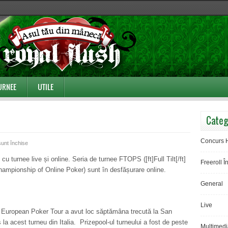
URNEE
UTILE
Categ
Concurs 
pentru
sunt închise
Săptămâna
t cu turnee live și online. Seria de turnee FTOPS ([ft]Full Tilt[/ft]
Freeroll Î
turneelor
ampionship of Online Poker) sunt în desfășurare online.
General
Live
ul European Poker Tour a avut loc săptămâna trecută la San
la acest turneu din Italia. Prizepool-ul turneului a fost de peste
Multimedi