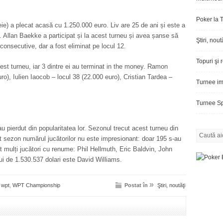
Poker la 
ie) a plecat acasă cu 1.250.000 euro. Liv are 25 de ani și este a
. Allan Baekke a participat și la acest turneu și avea șanse să
Ştiri, nout
 consecutive, dar a fost eliminat pe locul 12.
Topuri şi 
cest turneu, iar 3 dintre ei au terminat in the money. Ramon
o), Iulien Iaocob – locul 38 (22.000 euro), Cristian Tardea –
Turnee im
Turnee Sp
 pierdut din popularitatea lor. Sezonul trecut acest turneu din
t sezon numărul jucătorilor nu este impresionant: doar 195 s-au
sit mulți jucători cu renume: Phil Hellmuth, Eric Baldvin, John
ui de 1.530.537 dolari este David Williams.
»
,
wpt
,
WPT Championship
Postat în
Ştiri, noutăţi