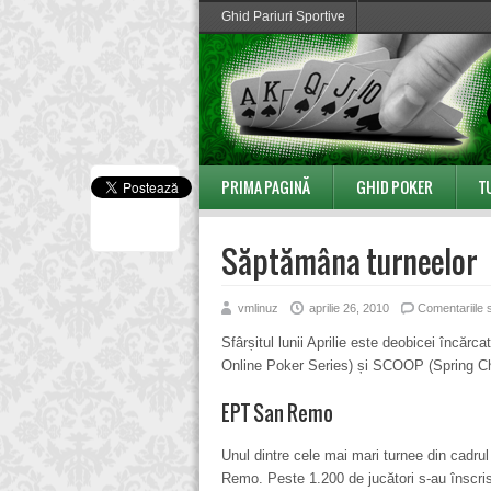
Ghid Pariuri Sportive
PRIMA PAGINĂ
GHID POKER
T
Săptămâna turneelor
vmlinuz
aprilie 26, 2010
Comentariile 
Sfârșitul lunii Aprilie este deobicei încărca
Online Poker Series) și SCOOP (Spring Ch
EPT San Remo
Unul dintre cele mai mari turnee din cadr
Remo. Peste 1.200 de jucători s-au înscris 