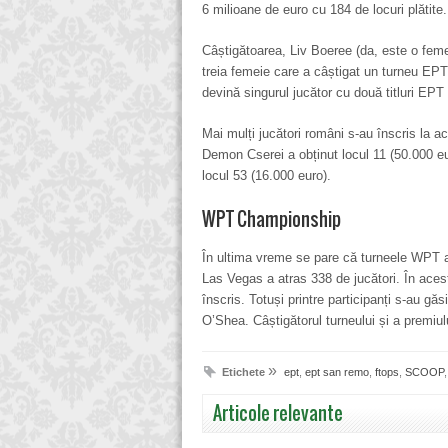
6 milioane de euro cu 184 de locuri plătite.
Câștigătoarea, Liv Boeree (da, este o feme
treia femeie care a câștigat un turneu EPT
devină singurul jucător cu două titluri EPT
Mai mulți jucători români s-au înscris la a
Demon Cserei a obținut locul 11 (50.000 eur
locul 53 (16.000 euro).
WPT Championship
În ultima vreme se pare că turneele WPT au
Las Vegas a atras 338 de jucători. În aces
înscris. Totuși printre participanți s-au gă
O’Shea. Câștigătorul turneului și a premiul
»
Etichete
ept
,
ept san remo
,
ftops
,
SCOOP
Articole relevante