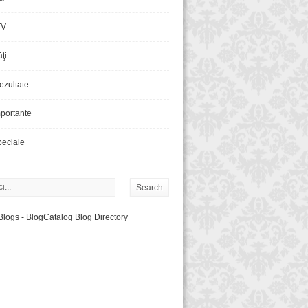
TV
ăţi
rezultate
portante
eciale