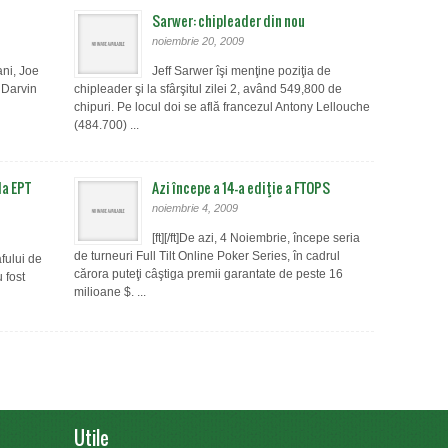
Sarwer: chipleader din nou
noiembrie 20, 2009
ani, Joe
Jeff Sarwer îşi menţine poziţia de
 Darvin
chipleader şi la sfârşitul zilei 2, având 549,800 de
chipuri. Pe locul doi se află francezul Antony Lellouche
(484.700) ...
la EPT
Azi începe a 14-a ediţie a FTOPS
noiembrie 4, 2009
[ft][/ft]De azi, 4 Noiembrie, începe seria
de turneuri Full Tilt Online Poker Series, în cadrul
afului de
cărora puteţi câştiga premii garantate de peste 16
 fost
milioane $. ...
Utile