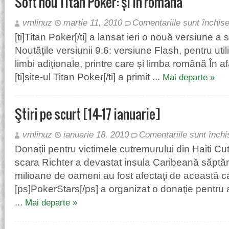
Soft nou Titan Poker: și in română
vmlinuz
martie 11, 2010
Comentariile sunt închis
[ti]Titan Poker[/ti] a lansat ieri o nouă versiune a 
Noutățile versiunii 9.6: versiune Flash, pentru uti
limbi adiționale, printre care și limba română În af
[ti]site-ul Titan Poker[/ti] a primit ...
Mai departe »
Ştiri pe scurt [14-17 ianuarie]
vmlinuz
ianuarie 18, 2010
Comentariile sunt închi
Donaţii pentru victimele cutremurului din Haiti C
scara Richter a devastat insula Caribeană săptă
milioane de oameni au fost afectaţi de această ca
[ps]PokerStars[/ps] a organizat o donaţie pentru a
...
Mai departe »