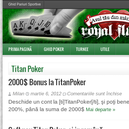
Ghid Pariuri Sportive
PRIMA PAGINĂ
GHID POKER
TURNEE
UTILE
Titan Poker
2000$ Bonus la TitanPoker
pentr
Milan
martie 6, 2012
Comentariile sunt închise
2000
Deschide un cont la [ti]TitanPoker[/ti], şi poţi be
Bonu
200%, până la suma de 2000$
Mai departe »
la
Tita