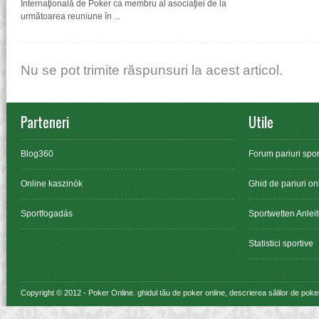
Internaţională de Poker ca membru al asociaţiei de la
următoarea reuniune în ...
Nu se pot trimite răspunsuri la acest articol.
Parteneri
Utile
Blog360
Forum pariuri spor
Online kaszinók
Ghid de pariuri on
Sportfogadás
Sportwetten Anlei
Statistici sportive
Copyright © 2012 -
Poker Online
. ghidul tău de poker online, descrierea sălilor de poke